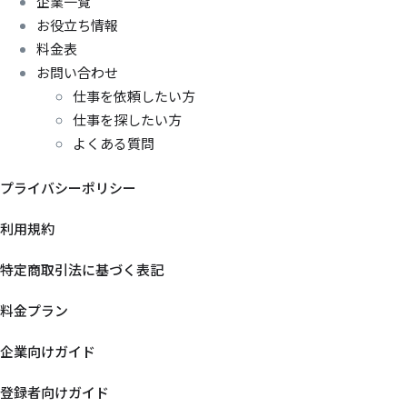
企業一覧
お役立ち情報
料金表
お問い合わせ
仕事を依頼したい方
仕事を探したい方
よくある質問
プライバシーポリシー
利用規約
特定商取引法に基づく表記
料金プラン
企業向けガイド
登録者向けガイド