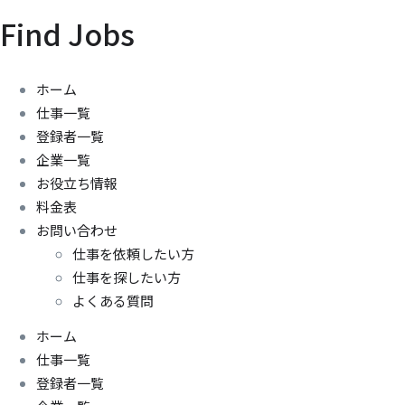
Find Jobs
ホーム
仕事一覧
登録者一覧
企業一覧
お役立ち情報
料金表
お問い合わせ
仕事を依頼したい方
仕事を探したい方
よくある質問
ホーム
仕事一覧
登録者一覧