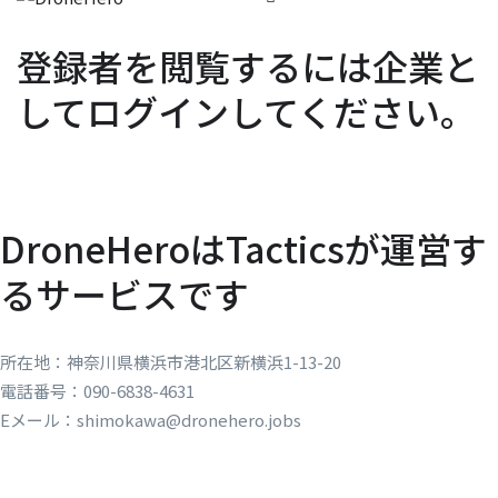
登録者を閲覧するには企業と
してログインしてください。
DroneHeroはTacticsが運営す
るサービスです
所在地：神奈川県横浜市港北区新横浜1-13-20
電話番号：090-6838-4631
Eメール：shimokawa@dronehero.jobs