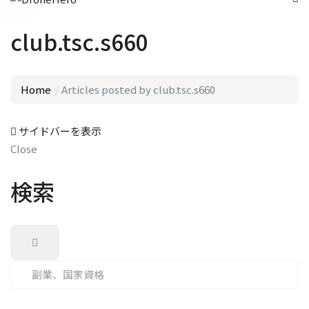
club.tsc.s660
Home
Articles posted by club.tsc.s660
サイドバーを表示
Close
検索