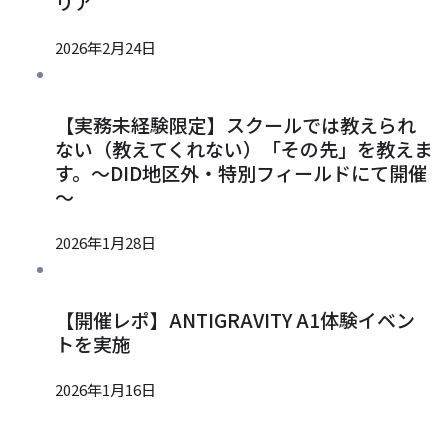
リア
2026年2月24日
【実務未経験限定】スクールでは教えられ
ない（教えてくれない）「その先」を教えま
す。～DID地区外・特別フィールドにて開催
～
2026年1月28日
【開催レポ】ANTIGRAVITY A1体験イベン
トを実施
2026年1月16日