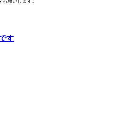
をお願いします。
スです