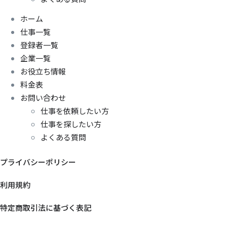
ホーム
仕事一覧
登録者一覧
企業一覧
お役立ち情報
料金表
お問い合わせ
仕事を依頼したい方
仕事を探したい方
よくある質問
プライバシーポリシー
利用規約
特定商取引法に基づく表記