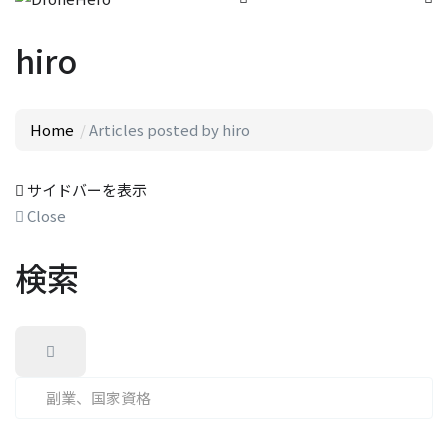
hiro
Home
Articles posted by hiro
サイドバーを表示
Close
検索