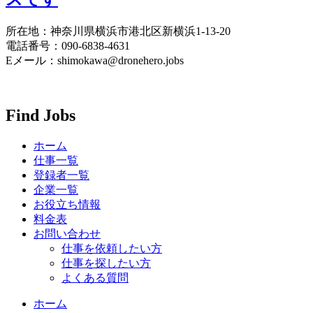
所在地：神奈川県横浜市港北区新横浜1-13-20
電話番号：090-6838-4631
Eメール：shimokawa@dronehero.jobs
Find Jobs
ホーム
仕事一覧
登録者一覧
企業一覧
お役立ち情報
料金表
お問い合わせ
仕事を依頼したい方
仕事を探したい方
よくある質問
ホーム