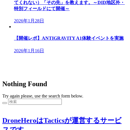
てくれない）「その先」を教えます。～DID地区外・
特別フィールドにて開催～
2026年1月28日
【開催レポ】ANTIGRAVITY A1体験イベントを実施
2026年1月16日
Nothing Found
Try again please, use the search form below.
DroneHeroはTacticsが運営するサービ
スです