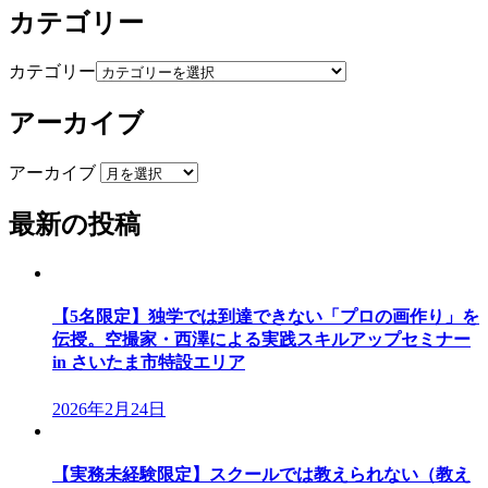
カテゴリー
カテゴリー
アーカイブ
アーカイブ
最新の投稿
【5名限定】独学では到達できない「プロの画作り」を
伝授。空撮家・西澤による実践スキルアップセミナー
in さいたま市特設エリア
2026年2月24日
【実務未経験限定】スクールでは教えられない（教え