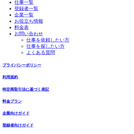
仕事一覧
登録者一覧
企業一覧
お役立ち情報
料金表
お問い合わせ
仕事を依頼したい方
仕事を探したい方
よくある質問
プライバシーポリシー
利用規約
特定商取引法に基づく表記
料金プラン
企業向けガイド
登録者向けガイド