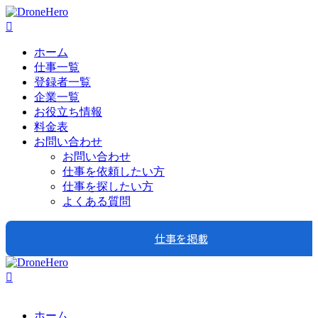
ホーム
仕事一覧
登録者一覧
企業一覧
お役立ち情報
料金表
お問い合わせ
お問い合わせ
仕事を依頼したい方
仕事を探したい方
よくある質問
仕事を掲載
ホーム