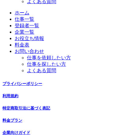
よくある質問
ホーム
仕事一覧
登録者一覧
企業一覧
お役立ち情報
料金表
お問い合わせ
仕事を依頼したい方
仕事を探したい方
よくある質問
プライバシーポリシー
利用規約
特定商取引法に基づく表記
料金プラン
企業向けガイド