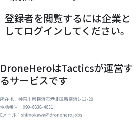
登録者を閲覧するには企業と
してログインしてください。
DroneHeroはTacticsが運営す
るサービスです
所在地：神奈川県横浜市港北区新横浜1-13-20
電話番号：090-6838-4631
Eメール：shimokawa@dronehero.jobs