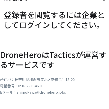
登録者を閲覧するには企業と
してログインしてください。
DroneHeroはTacticsが運営す
るサービスです
所在地：神奈川県横浜市港北区新横浜1-13-20
電話番号：090-6838-4631
Eメール：shimokawa@dronehero.jobs