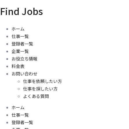
Find Jobs
ホーム
仕事一覧
登録者一覧
企業一覧
お役立ち情報
料金表
お問い合わせ
仕事を依頼したい方
仕事を探したい方
よくある質問
ホーム
仕事一覧
登録者一覧