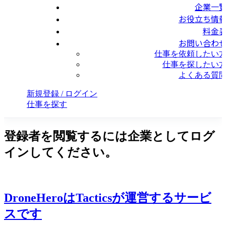
企業一
お役立ち情
料金
お問い合わ
仕事を依頼したい
仕事を探したい
よくある質
新規登録 / ログイン
仕事を探す
登録者を閲覧するには企業としてログ
インしてください。
DroneHeroはTacticsが運営するサービ
スです