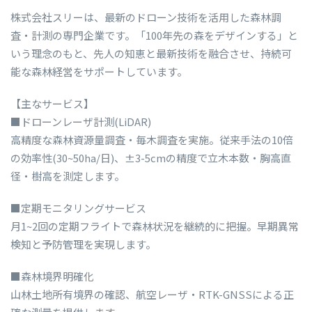
株式会社スリーは、最新のドローン技術を活用した森林調
査・計測の専門企業です。「100年先の森をデザインする」と
いう理念のもと、先人の知恵と最新技術を融合させ、持続可
能な森林経営をサポートしています。
【主なサービス】
■ドローンレーザ計測(LiDAR)
高精度な森林資源量調査・毎木調査を実施。従来手法の10倍
の効率性(30~50ha/日)、±3-5cmの精度で立木本数・胸高直
径・樹高を測定します。
■定期モニタリングサービス
月1~2回の定期フライトで森林状況を継続的に把握。早期異常
検知と予防管理を実現します。
■森林境界明確化
山林土地所有境界の確認、航空レーザ・RTK-GNSSによる正