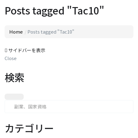
Posts tagged "Tac10"
Home
Posts tagged "Tac10"
サイドバーを表示
Close
検索
カテゴリー