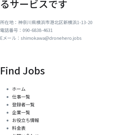
るサービスです
所在地：神奈川県横浜市港北区新横浜1-13-20
電話番号：090-6838-4631
Eメール：shimokawa@dronehero.jobs
Find Jobs
ホーム
仕事一覧
登録者一覧
企業一覧
お役立ち情報
料金表