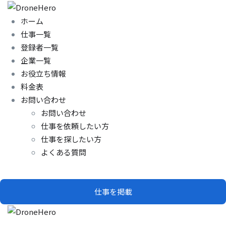
ホーム
仕事一覧
登録者一覧
企業一覧
お役立ち情報
料金表
お問い合わせ
お問い合わせ
仕事を依頼したい方
仕事を探したい方
よくある質問
仕事を掲載